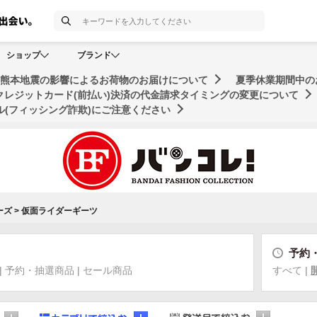
検索
ショップ
ブランド
年熊本地震の影響によるお荷物のお届けについて
夏季休業期間中の
クレジットカード(前払い)決済の代金請求タイミングの変更について
(フィッシング詐欺)にご注意ください
ーズ
>
仮面ライダーギーツ
予約
|
予約・抽選商品
|
セール商品
すべて
|