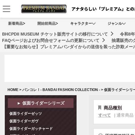
メニュー
新着商品
開始前商品
キャラクター
ジャンル
BHCPDII MUSEUM チケット販売サイトの移行について
令和8
FAQページおよびお問合せフォームの更新について
抽選販売の
【重要なお知らせ】プレミアムバンダイからの送信を装った詐欺メール
HOME
>
バンコレ！- BANDAI FASHION COLLECTION -
>
仮面ライダーシリ
► 仮面ライダーシリーズ
商品種別
仮面ライダーゼッツ
すべて
|
通常商品
仮面ライダーガヴ
仮面ライダーガッチャード