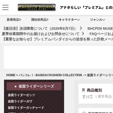
メニュー
新着商品
開始前商品
キャラクター
ジャンル
【復旧済】決済障害について（2026年8月7日）
BHCPDII 
夏季休業期間中のお届けおよびお問合せについて
FAQページ
【重要なお知らせ】プレミアムバンダイからの送信を装った詐欺メール
HOME
>
バンコレ！- BANDAI FASHION COLLECTION -
>
仮面ライダーシリ
► 仮面ライダーシリーズ
商品種別
仮面ライダーゼッツ
すべて
|
通常商品
仮面ライダーガヴ
仮面ライダーガッチャード