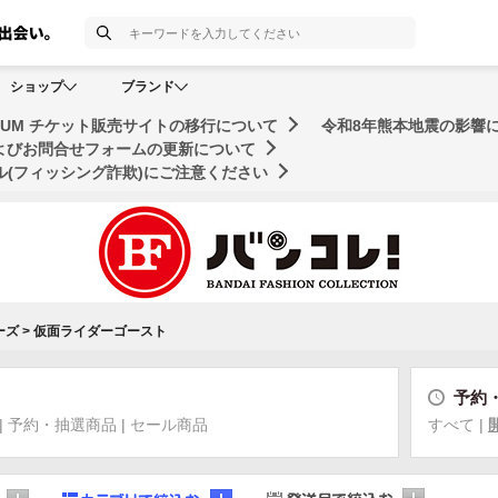
検索
ショップ
ブランド
MUSEUM チケット販売サイトの移行について
令和8年熊本地震の影響
およびお問合せフォームの更新について
(フィッシング詐欺)にご注意ください
ーズ
>
仮面ライダーゴースト
予約
|
予約・抽選商品
|
セール商品
すべて
|