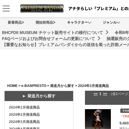
メニュー
新着商品
開始前商品
キャラクター
ジャンル
BHCPDII MUSEUM チケット販売サイトの移行について
令和8
FAQページおよびお問合せフォームの更新について
抽選販売の
【重要なお知らせ】プレミアムバンダイからの送信を装った詐欺メール
HOME
>
e-BANPRESTO
>
発送月から探す
>
2024年3月発送商品
<<
1
>>
（全1ページ
► 発送月から探す
2024年1月発送商品
2024年2月発送商品
『ONE
2024年3月発送商品
9,4
誕生から