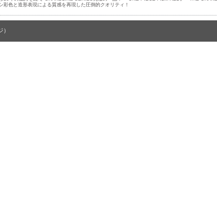
シ彩色と造形表現による質感を再現した圧倒的クオリティ！
ジ）