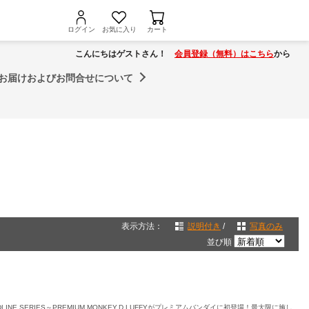
ログイン
お気に入り
カート
こんにちはゲストさん！
会員登録（無料）はこちら
から
お届けおよびお問合せについて
表示方法：
説明付き
/
写真のみ
並び順
ANDLINE SERIES～PREMIUM MONKEY.D.LUFFYがプレミアムバンダイに初登場！最大限に施し