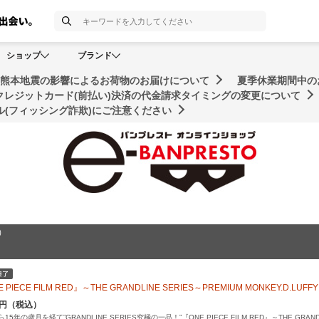
検索
ショップ
ブランド
年熊本地震の影響によるお荷物のお届けについて
夏季休業期間中の
クレジットカード(前払い)決済の代金請求タイミングの変更について
(フィッシング詐欺)にご注意ください
）
 PIECE FILM RED』～THE GRANDLINE SERIES～PREMIUM MONKEY.D.LUFFY
60円（税込）
15年の歳月を経て”GRANDLINE SERIES究極の一品！”『ONE PIECE FILM RED』～THE GR