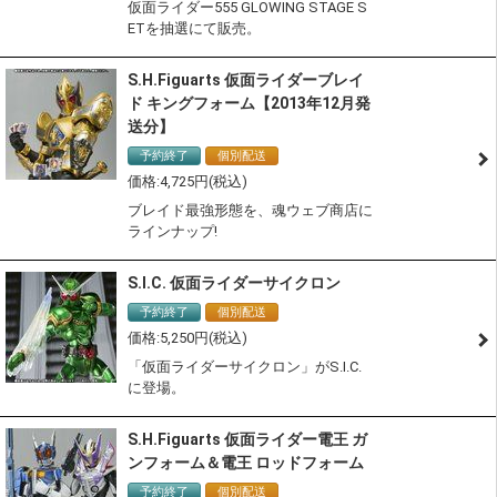
仮面ライダー555 GLOWING STAGE S
ETを抽選にて販売。
S.H.Figuarts 仮面ライダーブレイ
ド キングフォーム【2013年12月発
送分】
予約終了
個別配送
4,725
ブレイド最強形態を、魂ウェブ商店に
ラインナップ!
S.I.C. 仮面ライダーサイクロン
予約終了
個別配送
5,250
「仮面ライダーサイクロン」がS.I.C.
に登場。
S.H.Figuarts 仮面ライダー電王 ガ
ンフォーム＆電王 ロッドフォーム
予約終了
個別配送