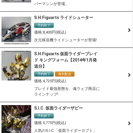
パーマシンが登場。
S.H.Figuarts ライドシューター
予約終了
8,400
次元移送機ライドシューターが登場!
S.H.Figuarts 仮面ライダーブレイ
ド キングフォーム【2014年1月発
送分】
予約終了
個別配送
4,725
ブレイド最強形態を、魂ウェブ商店に
ラインナップ!
S.I.C. 仮面ライダーザビー
予約終了
5,775
人気のS.I.C.「仮面ライダーカブト」