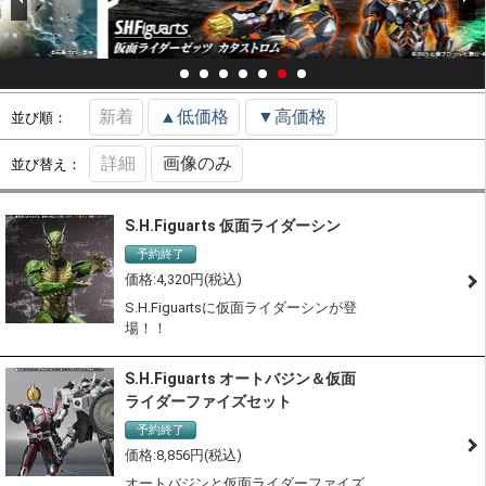
新着
▲低価格
▼高価格
並び順：
詳細
画像のみ
並び替え：
S.H.Figuarts 仮面ライダーシン
予約終了
4,320
S.H.Figuartsに仮面ライダーシンが登
場！！
S.H.Figuarts オートバジン＆仮面
ライダーファイズセット
予約終了
8,856
オートバジンと仮面ライダーファイズ