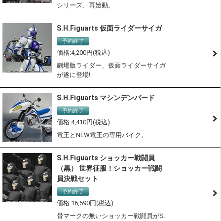
シリーズ、再始動。
S.H.Figuarts 仮面ライダーサイガ
予約終了
4,200
劇場版ライダー、仮面ライダーサイガ
が遂に登場!
S.H.Figuarts マシンデンバード
予約終了
4,410
電王とNEW電王の専用バイク。
S.H.Figuarts ショッカー戦闘員
（黒） 世界征服！ショッカー戦闘
員決戦セット
予約終了
16,590
骨マークの無いショッカー戦闘員がS.