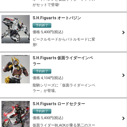
がセットで登場!
S.H.Figuarts オートバジン
予約終了
5,400
ビークルモードからバトルモードに変
形!
S.H.Figuarts 仮面ライダーインペ
ラー
予約終了
4,104
龍騎シリーズに「仮面ライダーインペ
ラー」が登場。
S.H.Figuarts ロードセクター
予約終了
5,400
仮面ライダーBLACKが乗る第二のスー