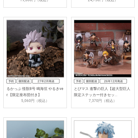
19,800円（税込）
24,750円（税込）
るかっぷ 怪獣8号 鳴海弦 やるきve
とびマス 進撃の巨人【超大型巨人
r.【限定座布団付き】
限定ステッカー付きセッ…
5,060円（税込）
7,370円（税込）