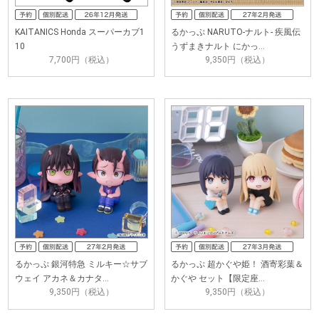
KAITANICS Honda スーパーカブ1
るかっぷ NARUTO-ナルト- 疾風伝
10
うずまきナルト にかっ…
7,700円（税込）
9,350円（税込）
るかっぷ 銀河特急 ミルキー☆サブ
るかっぷ 超かぐや姫！ 酒寄彩葉＆
ウェイ アカネ＆カナタ…
かぐや セット【限定座…
9,350円（税込）
9,350円（税込）