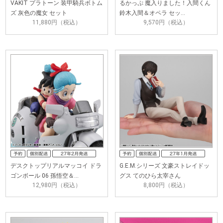
VAKIT プラトーン 装甲騎兵ボトム
るかっぷ 魔入りました！入間くん
ズ 灰色の魔女 セット
鈴木入間＆オペラ セッ…
11,880円（税込）
9,570円（税込）
デスクトップリアルマッコイ ドラ
G.E.M.シリーズ 文豪ストレイドッ
ゴンボール 06 孫悟空＆…
グス てのひら太宰さん
12,980円（税込）
8,800円（税込）