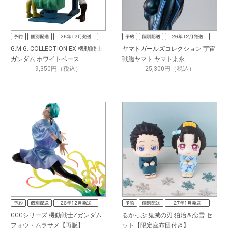
G.M.G. COLLECTION EX 機動戦士
ヤマトガールズコレクション 宇宙
ガンダム ホワイトベース…
戦艦ヤマト ヤマトよ永…
9,350円（税込）
25,300円（税込）
GGGシリーズ 機動戦士Zガンダム
るかっぷ 鬼滅の刃 狛治＆恋雪 セ
フォウ・ムラサメ【再販】
ット【限定座布団付き】