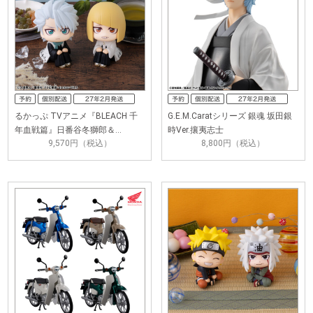
るかっぷ TVアニメ『BLEACH 千
G.E.M.Caratシリーズ 銀魂 坂田銀
年血戦篇』日番谷冬獅郎＆…
時Ver.攘夷志士
9,570円（税込）
8,800円（税込）