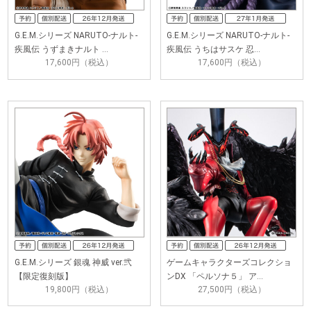
G.E.M.シリーズ NARUTO-ナルト-
G.E.M.シリーズ NARUTO-ナルト-
疾風伝 うずまきナルト …
疾風伝 うちはサスケ 忍…
17,600円（税込）
17,600円（税込）
G.E.M.シリーズ 銀魂 神威 ver.弐
ゲームキャラクターズコレクショ
【限定復刻版】
ンDX 「ペルソナ５」 ア…
19,800円（税込）
27,500円（税込）