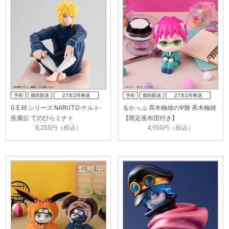
G.E.M.シリーズ NARUTO-ナルト-
るかっぷ 斉木楠雄のΨ難 斉木楠雄
疾風伝 てのひらミナト
【限定座布団付き】
8,250円（税込）
4,950円（税込）