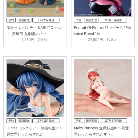
るかっぷ ポンチョ NARUTO-ナル
Portrait.Of.Pirates ワンピース “Ele
ト- 疾風伝 九喇嘛／パッ…
vated Boost” 神…
1,980円（税込）
22,000円（税込）
Lucrea（ルクリア） 無職転生III 〜
Melty Princess 無職転生III 〜異世
異世界行ったら本気だ…
界行ったら本気だす〜…