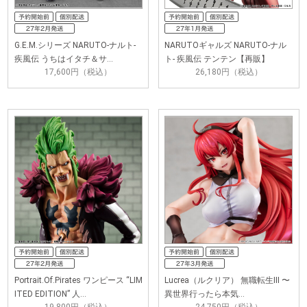
G.E.M.シリーズ NARUTO-ナルト-
NARUTOギャルズ NARUTO-ナル
疾風伝 うちはイタチ＆サ…
ト- 疾風伝 テンテン【再販】
17,600円（税込）
26,180円（税込）
Portrait.Of.Pirates ワンピース “LIM
Lucrea（ルクリア） 無職転生III 〜
ITED EDITION” 人…
異世界行ったら本気…