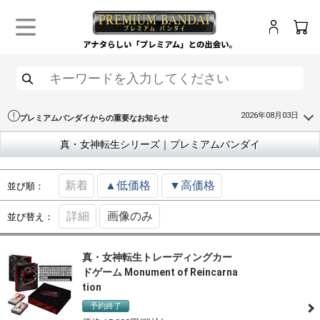
ログイン
カー
メニュー
検索
2026年08月03日
プレミアムバンダイからの重要なお知らせ
真・女神転生シリーズ｜プレミアムバンダイ
新着
▲低価格
▼高価格
並び順：
詳細
画像のみ
並び替え：
真・女神転生トレーディングカー
ドゲーム Monument of Reincarna
tion
予約終了