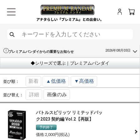
ログイン
カー
メニュー
検索
2026年08月03日
プレミアムバンダイからの重要なお知らせ
◆シリーズで選ぶ｜プレミアムバンダイ
新着
▲低価格
▼高価格
並び順：
詳細
画像のみ
並び替え：
バトルスピリッツ リミテッドパッ
ク2023 契約編 Vol.2【再販】
予約終了
2,000