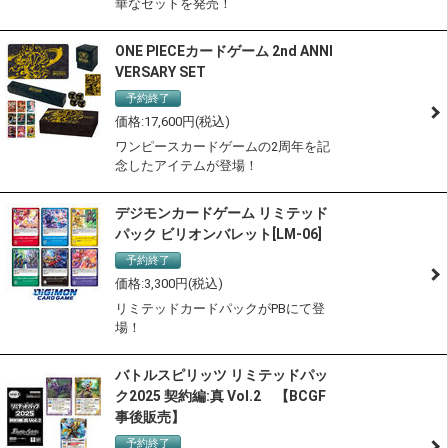
華なセットを発売！
ONE PIECEカードゲーム 2nd ANNI
VERSARY SET
予約終了
17,600
ワンピースカードゲームの2周年を記
念したアイテムが登場！
デジモンカードゲーム リミテッド
パック ビリオンバレット[LM-06]
予約終了
3,300
リミテッドカードパックがPBにて登
場！
バトルスピリッツ リミテッドパッ
ク2025 契約編:真 Vol.2 【BCGF
事後販売】
予約終了
サステナブル認定商品