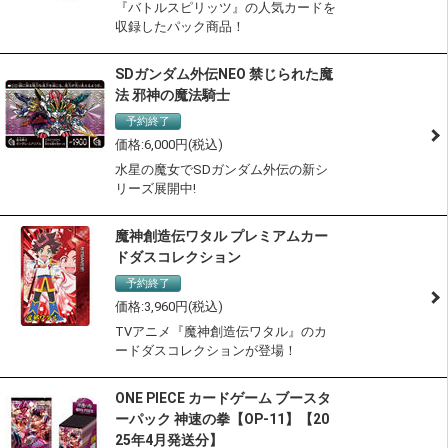
『バトルスピリッツ』の人気カードを
収録したパック商品！
SDガンダム外伝NEO 禁じられた魔
法 邪神の魔法騎士
予約終了
6,000
水星の魔女でSDガンダム外伝の新シ
リーズ展開中!
魔神創造伝ワタル プレミアムカー
ドダスコレクション
予約終了
3,960
TVアニメ『魔神創造伝ワタル』のカ
ードダスコレクションが登場！
ONE PIECE カードゲーム ブースタ
ーパック 神速の拳【OP-11】【20
25年4月発送分】