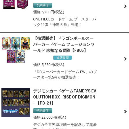
予約終了
5,280
ONE PIECEカードゲーム ブースターパ
ック11弾「神速の拳」登場！
【抽選販売】ドラゴンボールスー
パーカードゲーム フュージョンワ
ールド 未知なる冒険【FB05】
抽選販売
通常商品
5,280
「DBスーパーカードゲーム FW」のブ
ースター第5弾が抽選販売！
デジモンカードゲームTAMER'S EV
OLUTION BOX -RISE OF DIGIMON
- 【PB-21】
予約終了
サステナブル認定商品
22,000
デジカ全世界環境統一を記念して超豪