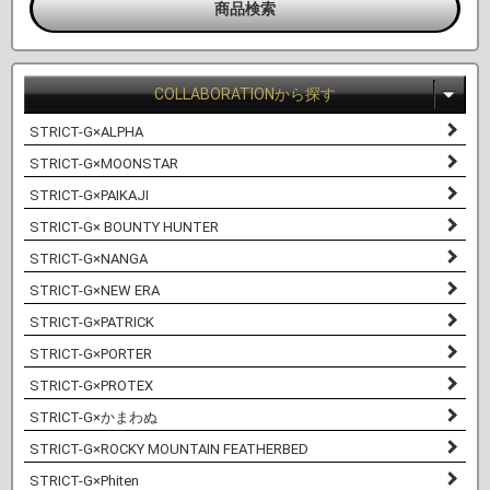
COLLABORATIONから探す
STRICT-G×ALPHA
STRICT-G×MOONSTAR
STRICT-G×PAIKAJI
STRICT-G× BOUNTY HUNTER
STRICT-G×NANGA
STRICT-G×NEW ERA
STRICT-G×PATRICK
STRICT-G×PORTER
STRICT-G×PROTEX
STRICT-G×かまわぬ
STRICT-G×ROCKY MOUNTAIN FEATHERBED
STRICT-G×Phiten