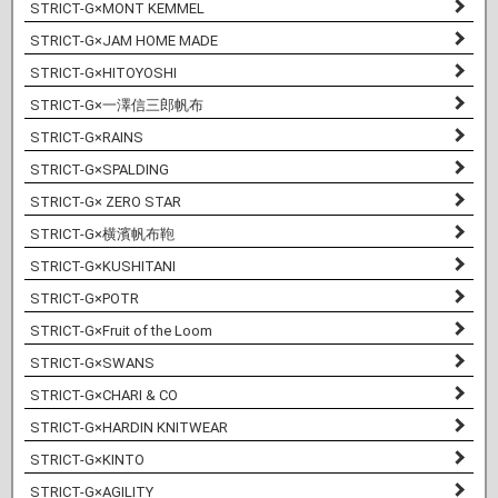
STRICT-G×MONT KEMMEL
STRICT-G×JAM HOME MADE
STRICT-G×HITOYOSHI
STRICT-G×一澤信三郎帆布
STRICT-G×RAINS
STRICT-G×SPALDING
STRICT-G× ZERO STAR
STRICT-G×横濱帆布鞄
STRICT-G×KUSHITANI
STRICT-G×POTR
STRICT-G×Fruit of the Loom
STRICT-G×SWANS
STRICT-G×CHARI & CO
STRICT-G×HARDIN KNITWEAR
STRICT-G×KINTO
STRICT-G×AGILITY