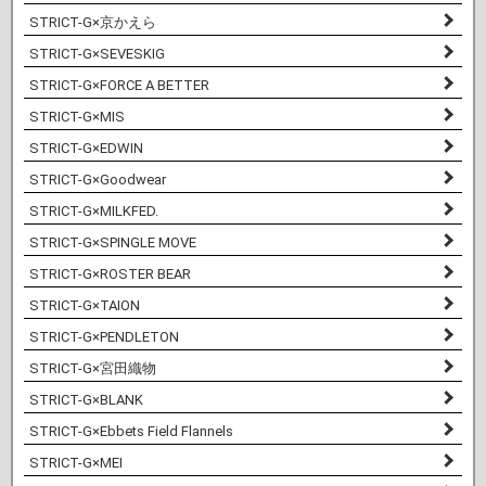
STRICT-G×京かえら
STRICT-G×SEVESKIG
STRICT-G×FORCE A BETTER
STRICT-G×MIS
STRICT-G×EDWIN
STRICT-G×Goodwear
STRICT-G×MILKFED.
STRICT-G×SPINGLE MOVE
STRICT-G×ROSTER BEAR
STRICT-G×TAION
STRICT-G×PENDLETON
STRICT-G×宮田織物
STRICT-G×BLANK
STRICT-G×Ebbets Field Flannels
STRICT-G×MEI