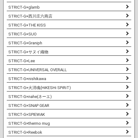
STRICT-G×glamb
STRICT-G×西川庄六商店
STRICT-G×THE KISS
STRICT-G×SUO
STRICT-G×Graniph
STRICT-G×サヌイ織物
STRICT-G×Lee
STRICT-G×UNIVERSAL OVERALL
STRICT-G×nishikawa
STRICT-G×火消魂(HiKESHi SPiRiT)
STRICT-G×nahe(ネーエ)
STRICT-G×SNAP GEAR
STRICT-G×SPIEWAK
STRICT-G×thermo mug
STRICT-G×Reebok