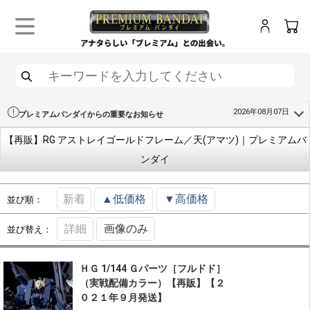
ログイン
カー
メニュー
検索
2026年08月07日
プレミアムバンダイからの重要なお知らせ
【再販】RG アストレイゴールドフレーム／天(アマツ)｜プレミアムバ
ンダイ
新着
▲低価格
▼高価格
並び順：
詳細
画像のみ
並び替え：
ＨＧ 1/144 Ｇパーツ［フルドド］
（実戦配備カラー）【再販】【２
０２１年９月発送】