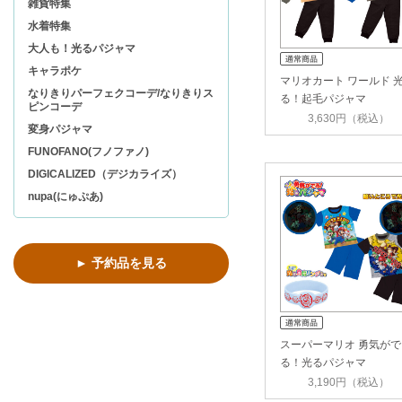
雑貨特集
水着特集
大人も！光るパジャマ
キャラポケ
マリオカート ワールド 
なりきりパーフェクコーデ/なりきりス
る！起毛パジャマ
ピンコーデ
3,630円（税込）
変身パジャマ
FUNOFANO(フノファノ)
DIGICALIZED（デジカライズ）
nupa(にゅぷあ)
► 予約品を見る
スーパーマリオ 勇気がで
る！光るパジャマ
3,190円（税込）