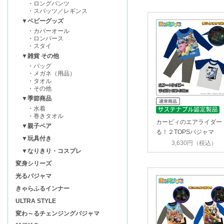
・ロングパンツ
・スパッツ／レギンス
▼ベビーグッズ
・カバーオール
・ロンパース
・スタイ
▼雑貨 その他
・バッグ
・メガネ（用品）
・タオル
・その他
▼季節商品
・水着
・巻きタオル
カービィのエアライダー 
▼親子ペア
る！２TOPSパジャマ
▼玩具付き
3,630円（税込）
▼なりきり・コスプレ
変身シリーズ
光るパジャマ
きゃらふるインナー
ULTRA STYLE
変わ～るチェンジングパジャマ