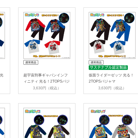
光
超宇宙刑事ギャバンインフ
仮面ライダーゼッツ 光る！
ィニティ 光る！2TOPSパジ
2TOPSパジャマ
ャマ
3,630円（税込）
3,630円（税込）