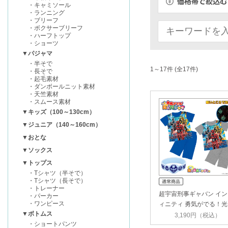
・キャミソール
・ランニング
・ブリーフ
・ボクサーブリーフ
・ハーフトップ
・ショーツ
▼パジャマ
・半そで
1～17件 (全17件)
・長そで
・起毛素材
・ダンボールニット素材
・天竺素材
・スムース素材
▼キッズ（100～130cm）
▼ジュニア（140～160cm）
▼おとな
▼ソックス
▼トップス
・Tシャツ（半そで）
・Tシャツ（長そで）
・トレーナー
超宇宙刑事ギャバン イン
・パーカー
・ワンピース
ィニティ 勇気がでる！光
▼ボトムス
パ…
3,190円（税込）
・ショートパンツ