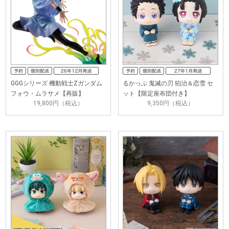
GGGシリーズ 機動戦士Zガンダム
るかっぷ 鬼滅の刃 狛治＆恋雪 セ
フォウ・ムラサメ【再販】
ット【限定座布団付き】
19,800円（税込）
9,350円（税込）