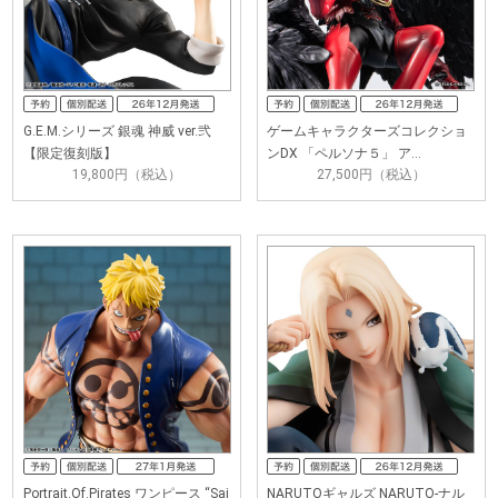
G.E.M.シリーズ 銀魂 神威 ver.弐
ゲームキャラクターズコレクショ
【限定復刻版】
ンDX 「ペルソナ５」 ア…
19,800円（税込）
27,500円（税込）
Portrait.Of.Pirates ワンピース “Sai
NARUTOギャルズ NARUTO‐ナル