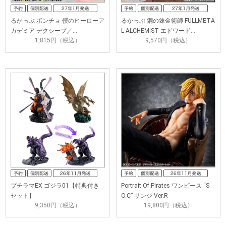
るかっぷ ポンチョ 僕のヒーローア
るかっぷ 鋼の錬金術師 FULLMETA
カデミア デクシープ／…
L ALCHEMIST エドワード…
1,815円（税込）
9,570円（税込）
プチラマEX ゴジラ01【特典付き
Portrait.Of.Pirates ワンピース “S.
セット】
O.C” サンジ Ver.R
9,350円（税込）
19,800円（税込）