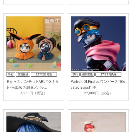
るかっぷ ポンチョ NARUTO-ナル
Portrait.Of.Pirates ワンピース “Ele
ト- 疾風伝 九喇嘛／パッ…
vated Boost” 神…
1,980円（税込）
22,000円（税込）