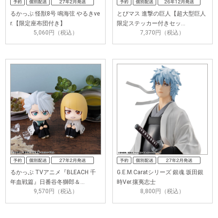
るかっぷ 怪獣8号 鳴海弦 やるきve
とびマス 進撃の巨人【超大型巨人
r.【限定座布団付き】
限定ステッカー付きセッ…
5,060円（税込）
7,370円（税込）
るかっぷ TVアニメ『BLEACH 千
G.E.M.Caratシリーズ 銀魂 坂田銀
年血戦篇』日番谷冬獅郎＆…
時Ver.攘夷志士
9,570円（税込）
8,800円（税込）