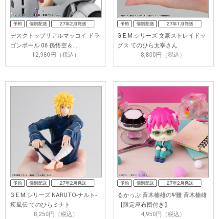
デスクトップリアルマッコイ ドラ
G.E.M.シリーズ 文豪ストレイドッ
ゴンボール 06 孫悟空＆…
グス てのひら太宰さん
12,980円（税込）
8,800円（税込）
G.E.M.シリーズ NARUTO-ナルト-
るかっぷ 斉木楠雄のΨ難 斉木楠雄
疾風伝 てのひらミナト
【限定座布団付き】
8,250円（税込）
4,950円（税込）