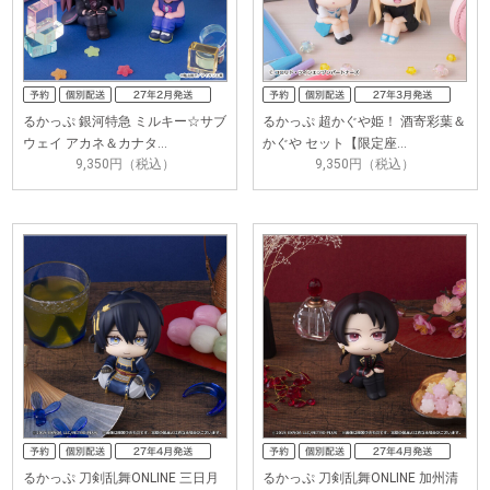
るかっぷ 銀河特急 ミルキー☆サブ
るかっぷ 超かぐや姫！ 酒寄彩葉＆
ウェイ アカネ＆カナタ…
かぐや セット【限定座…
9,350円（税込）
9,350円（税込）
るかっぷ 刀剣乱舞ONLINE 三日月
るかっぷ 刀剣乱舞ONLINE 加州清