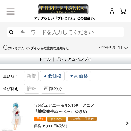
ログイン
カー
メニュー
検索
2026年08月07日
プレミアムバンダイからの重要なお知らせ
ドール｜プレミアムバンダイ
新着
▲低価格
▼高価格
並び順：
詳細
画像のみ
並び替え：
1/6ピュアニーモNo.169 アニメ
『地獄先生ぬ～べ～』ゆきめ
予約
2026年10月発送
個別配送
19,800