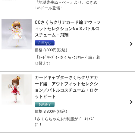
『地獄先生ぬ～べ～』より、ゆきめ
1/6ドール登場！
CCさくらクリアカード編 アウトフ
ィットセレクションNo.3 バトルコ
スチューム・飛翔
在庫なし
通常商品
8,800
『ｶｰﾄﾞｷｬﾌﾟﾀｰさくら･ｸﾘﾔｶｰﾄﾞ編』着
せ替えｾｯ
カードキャプターさくらクリアカ
ード編 アウトフィットセレクシ
ョン／バトルコスチューム・ロケ
ットビート
予約終了
8,800
｢さくらちゃん｣の制服がﾄﾞｰﾙｻｲｽﾞ
に！