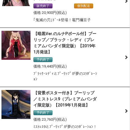
販売終了
通常商品
個別配送
20,900
｢鬼滅の刃｣ﾄﾞｰﾙ登場！竈門禰豆子
【暗黒Ver.のルナPボール付】プー
リップ／ブラック・レディ（プレ
ミアムバンダイ限定版）【2019年
1月発送】
予約終了
19,440
ﾌﾞﾗｯｸ･ﾚﾃﾞｨとﾌﾟｰﾘｯﾌﾟが夢のｺﾗﾎﾞﾚｰｼ
ｮﾝ
【背景ポスター付き】プーリップ
／ミストレス9（プレミアムバンダ
イ限定版）【2019年1月発送】
予約終了
23,760
ﾐｽﾄﾚｽ9とﾌﾟｰﾘｯﾌﾟが夢のｺﾗﾎﾞﾚｰｼｮﾝ！