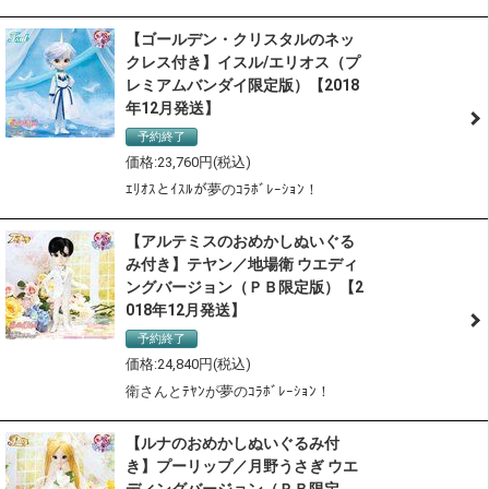
【ゴールデン・クリスタルのネッ
クレス付き】イスル/エリオス（プ
レミアムバンダイ限定版）【2018
年12月発送】
予約終了
23,760
ｴﾘｵｽとｲｽﾙが夢のｺﾗﾎﾞﾚｰｼｮﾝ！
【アルテミスのおめかしぬいぐる
み付き】テヤン／地場衛 ウエディ
ングバージョン（ＰＢ限定版）【2
018年12月発送】
予約終了
24,840
衛さんとﾃﾔﾝが夢のｺﾗﾎﾞﾚｰｼｮﾝ！
【ルナのおめかしぬいぐるみ付
き】プーリップ／月野うさぎ ウエ
ディングバージョン（ＰＢ限定