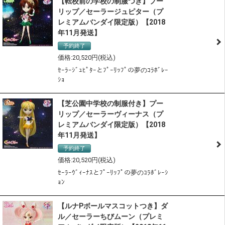
【転校前の学校の制服つき】プー
リップ／セーラージュピター（プ
レミアムバンダイ限定版）【2018
年11月発送】
予約終了
20,520
ｾｰﾗｰｼﾞｭﾋﾟﾀｰとﾌﾟｰﾘｯﾌﾟの夢のｺﾗﾎﾞﾚｰ
ｼｮ
【芝公園中学校の制服付き】プー
リップ／セーラーヴィーナス（プ
レミアムバンダイ限定版）【2018
年11月発送】
予約終了
20,520
ｾｰﾗｰｳﾞｨｰﾅｽとﾌﾟｰﾘｯﾌﾟの夢のｺﾗﾎﾞﾚｰｼ
ｮﾝ
【ルナPボールマスコットつき】ダ
ル／セーラーちびムーン（プレミ