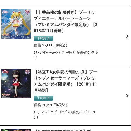
【十番高校の制服付き】プーリッ
プ／エターナルセーラームーン
（プレミアムバンダイ限定版）【2
018年11月発送】
予約終了
27,000
ｴﾀｰﾅﾙｾｰﾗｰﾑｰﾝとﾌﾟｰﾘｯﾌﾟが夢のｺﾗﾎﾞﾚ
ｰｼ
【私立T.A女学院の制服つき】プー
リップ／セーラーマーズ（プレミ
アムバンダイ限定版）【2018年11
月発送】
予約終了
20,520
ｾｰﾗｰﾏｰｽﾞとﾌﾟｰﾘｯﾌﾟの夢のｺﾗﾎﾞﾚｰｼｮ
ﾝ！