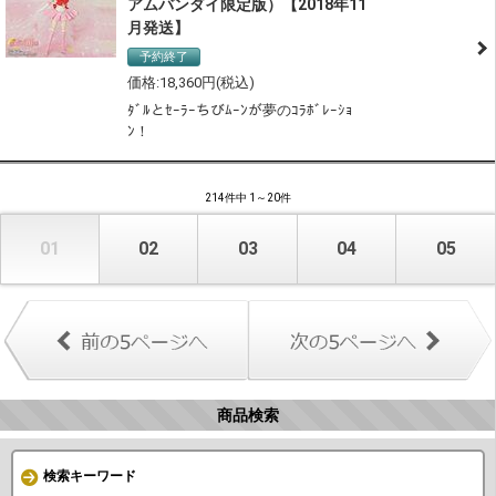
アムバンダイ限定版）【2018年11
月発送】
予約終了
18,360
ﾀﾞﾙとｾｰﾗｰちびﾑｰﾝが夢のｺﾗﾎﾞﾚｰｼｮ
ﾝ！
214件中 1～20件
01
02
03
04
05
商品検索
検索キーワード