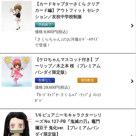
【カードキャプターさくら クリア
カード編】アウトフィット セレク
ション／友枝中学校制服
予約終了
8,800
｢さくらちゃん｣のお洋服がﾄﾞｰﾙｻｲｽﾞ
で登場！
【ケロちゃんマスコット付き】プ
ーリップ／木之本 桜 （プレミアム
バンダイ限定版）
在庫なし
通常商品
個別配送
28,600
『ｶｰﾄﾞｷｬﾌﾟﾀｰさくら×ﾌﾟｰﾘｯﾌﾟ』のｺﾗ
ﾎﾞﾄﾞ
1/6 ピュアニーモキャラクターシリ
ーズ No.127-PB『鬼滅の刃』竈門
禰豆子 鬼化ver. 【プレミアムバン
ダイ限定版】