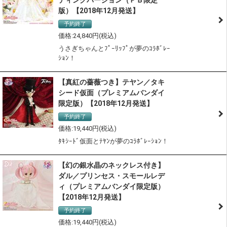
版）【2018年12月発送】
予約終了
24,840
うさぎちゃんとﾌﾟｰﾘｯﾌﾟが夢のｺﾗﾎﾞﾚｰ
ｼｮﾝ！
【真紅の薔薇つき】テヤン／タキ
シード仮面（プレミアムバンダイ
限定版）【2018年12月発送】
予約終了
19,440
ﾀｷｼｰﾄﾞ仮面とﾃﾔﾝが夢のｺﾗﾎﾞﾚｰｼｮﾝ！
【幻の銀水晶のネックレス付き】
ダル／プリンセス・スモールレデ
ィ（プレミアムバンダイ限定版）
【2018年12月発送】
予約終了
19,440