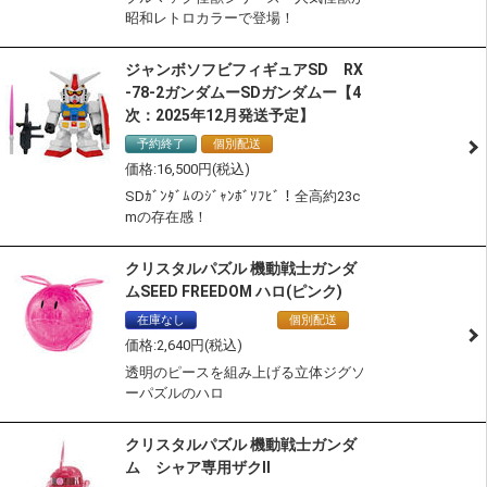
昭和レトロカラーで登場！
ジャンボソフビフィギュアSD RX
-78-2ガンダムーSDガンダムー【4
次：2025年12月発送予定】
予約終了
個別配送
16,500
SDｶﾞﾝﾀﾞﾑのｼﾞｬﾝﾎﾞｿﾌﾋﾞ！全高約23c
mの存在感！
クリスタルパズル 機動戦士ガンダ
ムSEED FREEDOM ハロ(ピンク)
在庫なし
通常商品
個別配送
2,640
透明のピースを組み上げる立体ジグソ
ーパズルのハロ
クリスタルパズル 機動戦士ガンダ
ム シャア専用ザクII