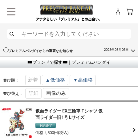
ログイン
カー
メニュー
検索
2026年08月03日
プレミアムバンダイからの重要なお知らせ
■■ブランドで探す■■｜プレミアムバンダイ
新着
▲低価格
▼高価格
並び順：
詳細
画像のみ
並び替え：
仮面ライダー EX三輪車 Tシャツ 仮
面ライダー旧1号 Lサイズ
予約終了
4,800