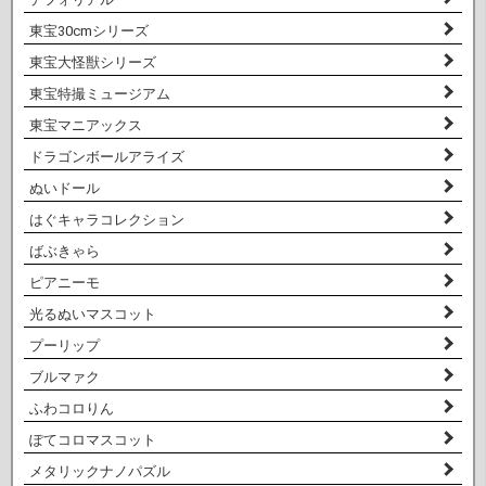
東宝30cmシリーズ
東宝大怪獣シリーズ
東宝特撮ミュージアム
東宝マニアックス
ドラゴンボールアライズ
ぬいドール
はぐキャラコレクション
ばぶきゃら
ピアニーモ
光るぬいマスコット
プーリップ
ブルマァク
ふわコロりん
ぽてコロマスコット
メタリックナノパズル