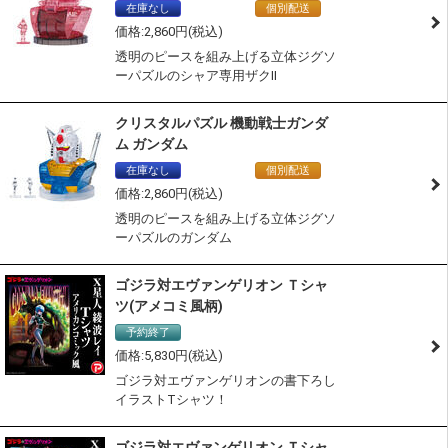
在庫なし
通常商品
個別配送
2,860
透明のピースを組み上げる立体ジグソ
ーパズルのシャア専用ザクII
クリスタルパズル 機動戦士ガンダ
ム ガンダム
在庫なし
通常商品
個別配送
2,860
透明のピースを組み上げる立体ジグソ
ーパズルのガンダム
ゴジラ対エヴァンゲリオン Ｔシャ
ツ(アメコミ風柄)
予約終了
5,830
ゴジラ対エヴァンゲリオンの書下ろし
イラストTシャツ！
ゴジラ対エヴァンゲリオン Ｔシャ