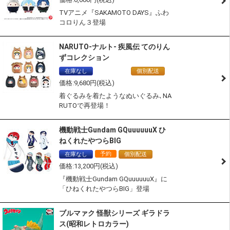
TVアニメ『SAKAMOTO DAYS』ふわ
コロりん３登場
NARUTO-ナルト- 疾風伝 てのりん
ずコレクション
在庫なし
通常商品
個別配送
9,680
着ぐるみを着たようなぬいぐるみ､NA
RUTOで再登場！
機動戦士Gundam GQuuuuuuX ひ
ねくれたやつらBIG
予約
在庫なし
個別配送
13,200
『機動戦士Gundam GQuuuuuuX』に
「ひねくれたやつらBIG」登場
ブルマァク 怪獣シリーズ ギラドラ
ス(昭和レトロカラー)