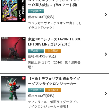
ツ (X星人綾波レイVer.アート柄)
予約終了
5,830
ゴジラ対エヴァンゲリオンの書下ろし
イラストTシャツ！
東宝30cmシリーズ FAVORITE SCU
LPTORS LINE ゴジラ(2016)
予約終了
個別配送
48,400
黒龍工房 ゴジラ（2016） 第４形態登
場！
【再販】デフォリアル 仮面ライダ
ーダブル サイクロンジョーカー
予約終了
個別配送
9,350
デフォリアル 仮面ライダーダブル
サイクロンジョーカー登場！