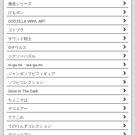
激造シリーズ
けもポン
GODZILLA VINYL ART
ゴトプラ
サウンド戦士
Gザウルス
ジグソーパズル
si-gu-mi・wa-gu-mi
ジャンボソフビフィギュア
ソフビコレクション
Glow In The Dark
ちょこそば
デコエアー
ててこれ
てのりんずコレクション
デフォリアル