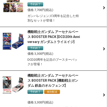
予約終了
7,700
ガンバレジェンズ3周年を記念した特
別なセットが登場！
機動戦士ガンダム アーセナルベー
ス BOOSTER PACK [DCD20th Anni
versary ガンダムトライエイジ]
予約終了
サステナブル認定商品
3,300
DCD20周年を記念のブースターパッ
クが登場！
機動戦士ガンダム アーセナルベー
ス BOOSTER PACK [機動戦士ガン
ダム 鉄血のオルフェンズ]
予約終了
個別配送
サステナブル認定商品
3,300