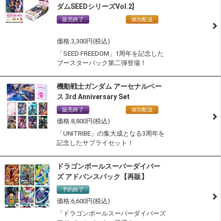
ダムSEEDシリーズVol.2]
販売終了
通常商品
個別配送
サステナブル認定商品
3,300
「SEED FREEDOM」1周年を記念した
ブースターパック第二弾登場！
機動戦士ガンダム アーセナルベー
ス 3rd Anniversary Set
販売終了
通常商品
個別配送
8,800
「UNITRIBE」の集大成となる3周年を
記念したサプライセット！
ドラゴンボールスーパーダイバー
ズ アドバンスパック【再販】
予約終了
6,600
「ドラゴンボールスーパーダイバーズ