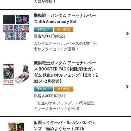
３弾が登場！
機動戦士ガンダム アーセナルベー
ス 4th Anniversary Set
予約終了
個別配送
9,900
ガンダムアーセナルベースの4周年記
念サプライセットが登場！
機動戦士ガンダム アーセナルベー
ス BOOSTER PACK [機動戦士ガン
ダム 鉄血のオルフェンズ]【2次：2
026年2月発送】
予約終了
個別配送
3,300
「鉄血のオルフェンズ」10周年記念
のブースターパックが登場！
仮面ライダーバトル ガンバレジェ
ンズ 極めようセット2026