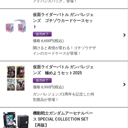
アドバンスパック」登場！
仮面ライダーバトル ガンバレジェ
ンズ ゴチゾウカードケースセッ
ト
販売終了
通常商品
6,600
開けると表情が変わる！ゴチゾウデザ
インのカードケースが登場！
仮面ライダーバトル ガンバレジェ
ンズ 極めようセット2025
販売終了
通常商品
6,930
ガンバレジェンズ2周年を記念した特
別賞品が登場！
機動戦士ガンダムアーセナルベー
ス SPECIAL COLLECTION SET
【再販】