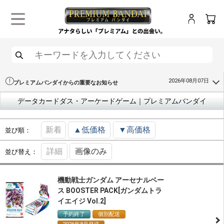
ログイン
カー
メニュー
検索
2026年08月07日
プレミアムバンダイからの重要なお知らせ
データカードダス・アーケードゲーム｜プレミアムバンダイ
新着
▲低価格
▼高価格
並び順：
詳細
画像のみ
並び替え：
機動戦士ガンダム アーセナルベー
ス BOOSTER PACK[ガンダムトラ
イエイジ Vol.2]
予約終了
個別配送