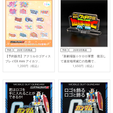
【予約販売】アクリルロゴディス
『新劇場版☆ケロロ軍曹 復活し
プレイEX mini アイカツ…
て速攻地球滅亡の危機で…
1,200円（税込）
1,650円（税込）