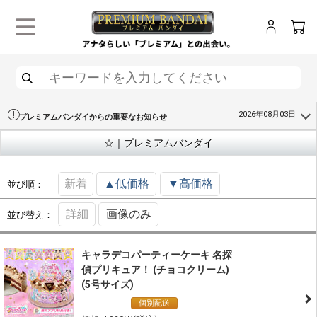
ログイン
カー
メニュー
検索
2026年08月03日
プレミアムバンダイからの重要なお知らせ
☆｜プレミアムバンダイ
新着
▲低価格
▼高価格
並び順：
詳細
画像のみ
並び替え：
キャラデコパーティーケーキ 名探
偵プリキュア！ (チョコクリーム)
(5号サイズ)
通常商品
個別配送
冷凍配送