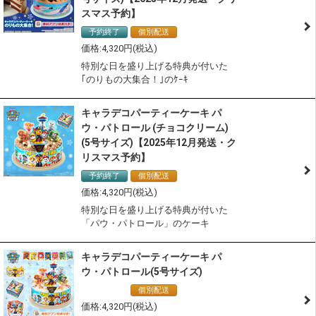
スマス予約】
予約終了
個別配送
冷凍配送
4,320
特別な日を盛り上げる特典が付いた
｢のりもの大集合！｣のｹｰｷ
キャラデコパーティーケーキ パ
ウ・パトロール (チョコクリーム)
(5号サイズ)【2025年12月発送・ク
リスマス予約】
予約終了
個別配送
冷凍配送
4,320
特別な日を盛り上げる特典が付いた
「パウ・パトロール」のケーキ
キャラデコパーティーケーキ パ
ウ・パトロール(5号サイズ)
通常商品
個別配送
冷凍配送
4,320