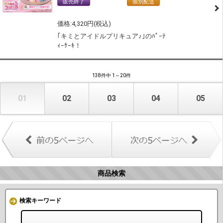
販売終了
通常商品
個別配送
冷凍配送
4,320
｢キミとアイドルプリキュア♪｣のﾊﾟｰﾃ
ｨｰｹｰｷ！
138件中 1～20件
01
02
03
04
05
商品検索
検索キーワード