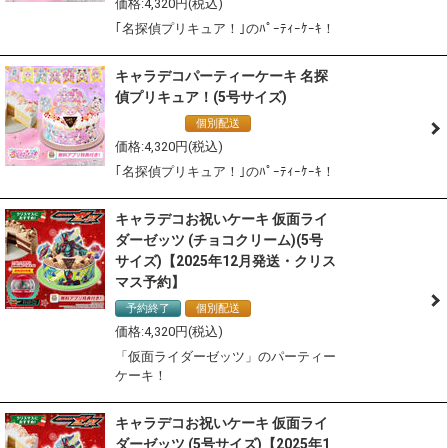
4,320
｢名探偵プリキュア！｣のﾊﾟｰﾃｨｰｹｰｷ！
キャラデコパーティーケーキ 名探
偵プリキュア！(5号サイズ)
通常商品
個別配送
冷凍配送
4,320
｢名探偵プリキュア！｣のﾊﾟｰﾃｨｰｹｰｷ！
キャラデコお祝いケーキ 仮面ライ
ダーゼッツ (チョコクリーム)(5号
サイズ)【2025年12月発送・クリス
マス予約】
予約終了
個別配送
冷凍配送
4,320
「仮面ライダーゼッツ」のパーティー
ケーキ！
キャラデコお祝いケーキ 仮面ライ
ダーゼッツ (5号サイズ)【2025年1