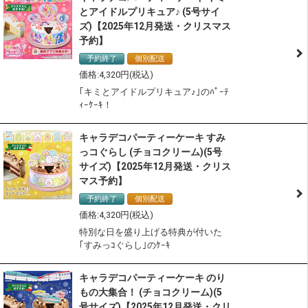
とアイドルプリキュア♪ (5号サイ
ズ)【2025年12月発送・クリスマス
予約】
予約終了
個別配送
冷凍配送
4,320
｢キミとアイドルプリキュア♪｣のﾊﾟｰﾃ
ｨｰｹｰｷ！
キャラデコパーティーケーキ すみ
っコぐらし (チョコクリーム)(5号
サイズ)【2025年12月発送・クリス
マス予約】
予約終了
個別配送
冷凍配送
4,320
特別な日を盛り上げる特典が付いた
｢すみっｺぐらし｣のｹｰｷ
キャラデコパーティーケーキ のり
もの大集合！ (チョコクリーム)(5
号サイズ)【2025年12月発送・クリ