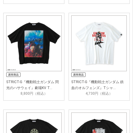
STRICT-G『機動戦士ガンダム 閃
STRICT-G『機動戦士ガンダム 鉄
光のハサウェイ』劇場KV T…
血のオルフェンズ』Tシャ…
8,800円（税込）
4,730円（税込）