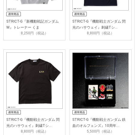
STRICT-G『新機動戦記ガンダム
STRICT-G『機動戦士ガンダム 閃
W』トレーナー くま
光のハサウェイ』刺繍Tシ…
8,250円（税込）
8,800円（税込）
STRICT-G『機動戦士ガンダム 閃
STRICT-G『機動戦士ガンダム 鉄
光のハサウェイ』刺繍Tシ…
血のオルフェンズ』10周年…
8,800円（税込）
5,500円（税込）