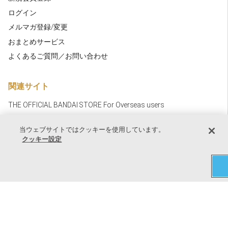
ログイン
メルマガ登録/変更
おまとめサービス
よくあるご質問／お問い合わせ
関連サイト
THE OFFICIAL BANDAI STORE For Overseas users
当ウェブサイトではクッキーを使用しています。
クッキー設定
個人情報及び特定個人情報等の取扱いに関する方針
ウェブアクセシビリティ方針
探す
キャラ
ショップ
お気に入り
マイページ
特定商取引法に基づく表示
資金決済法に基づく情報提供
クッキー設定