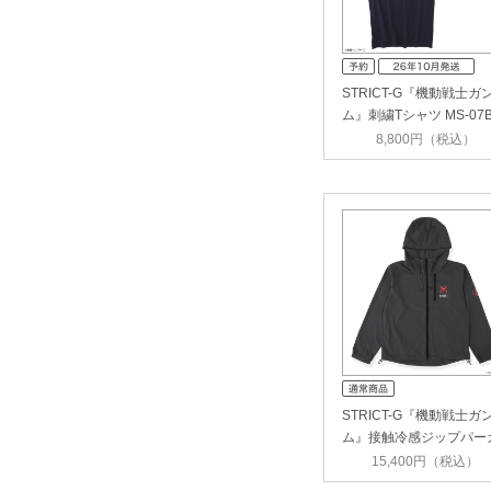
STRICT-G『機動戦士ガ
ム』刺繍Tシャツ MS-07
GOUF【…
8,800円（税込）
STRICT-G『機動戦士ガ
ム』接触冷感ジップパー
ー RE…
15,400円（税込）