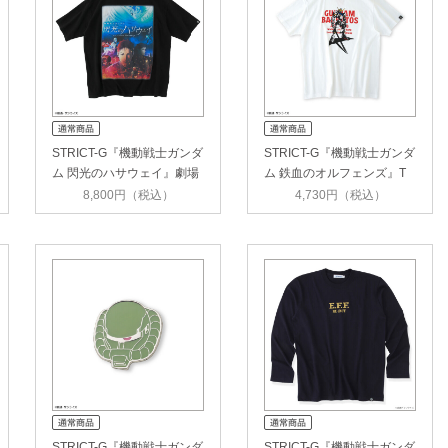
STRICT-G『機動戦士ガンダ
STRICT-G『機動戦士ガンダ
ム 閃光のハサウェイ』劇場
ム 鉄血のオルフェンズ』T
KV T…
シャ…
8,800円（税込）
4,730円（税込）
STRICT-G『機動戦士ガンダ
STRICT-G『機動戦士ガンダ