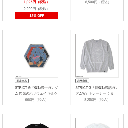
ートバッグ カネ…
レイ…
1,925円（税込）
16,500円（税込）
2,200円（税込）
12% OFF
STRICT-G『機動戦士ガンダ
STRICT-G『新機動戦記ガン
ム 閃光のハサウェイ キルケ
ダムW』トレーナー くま
ー…
990円（税込）
8,250円（税込）