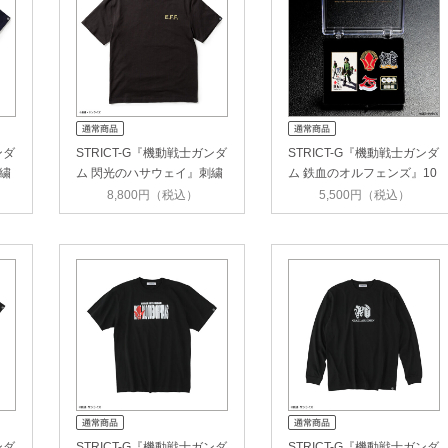
ンダ
STRICT-G『機動戦士ガンダ
STRICT-G『機動戦士ガンダ
繍
ム 閃光のハサウェイ』刺繍
ム 鉄血のオルフェンズ』10
Tシ…
周年…
8,800円（税込）
5,500円（税込）
ンダ
STRICT-G『機動戦士ガンダ
STRICT-G『機動戦士ガンダ