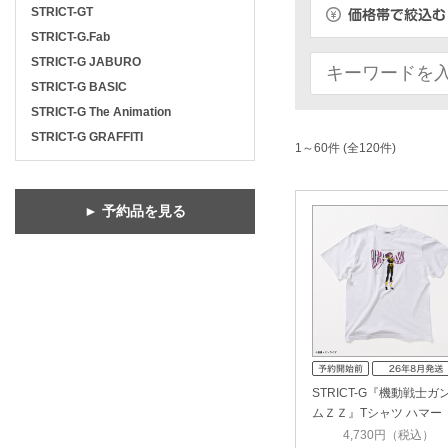
STRICT-GT
STRICT-G.Fab
STRICT-G JABURO
STRICT-G BASIC
STRICT-G The Animation
STRICT-G GRAFFITI
1～60件 (全120件)
► 予約品を見る
STRICT-G『機動戦士ガ
ムＺＺ』Tシャツ ハマー
ン・カ…
4,730円（税込）