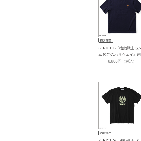
STRICT-G『機動戦士ガ
ム 閃光のハサウェイ』刺
Tシ…
8,800円（税込）
STRICT-G『機動戦士ガ