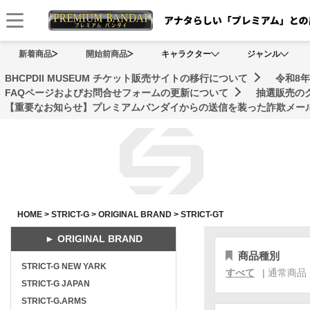
メニュー
新着商品
開始前商品
キャラクター
ジャンル
BHCPDII MUSEUM チケット販売サイトの移行について
令和8
FAQページおよびお問合せフォームの更新について
抽選販売の
【重要なお知らせ】プレミアムバンダイからの送信を装った詐欺メール
HOME
>
STRICT-G
>
ORIGINAL BRAND
>
STRICT-GT
► ORIGINAL BRAND
商品種別
STRICT-G NEW YARK
すべて
|
通常商品
STRICT-G JAPAN
STRICT-G.ARMS