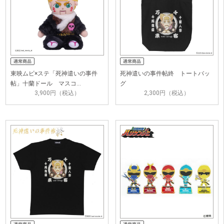
東映ムビ×ステ「死神遣いの事件
死神遣いの事件帖終 トートバッ
帖」十蘭ドール マスコ…
グ
3,900円（税込）
2,300円（税込）