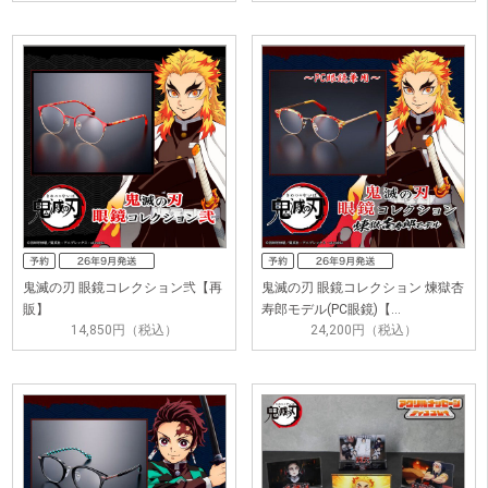
鬼滅の刃 眼鏡コレクション弐【再
鬼滅の刃 眼鏡コレクション 煉獄杏
販】
寿郎モデル(PC眼鏡)【…
14,850円（税込）
24,200円（税込）