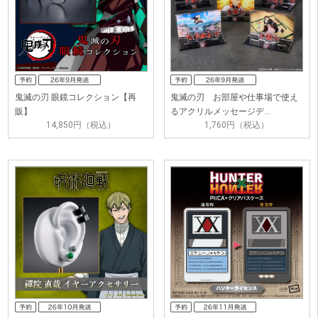
鬼滅の刃 眼鏡コレクション【再
鬼滅の刃 お部屋や仕事場で使え
販】
るアクリルメッセージデ…
14,850円（税込）
1,760円（税込）