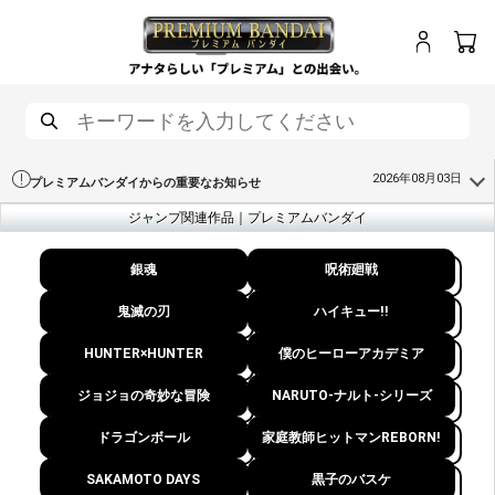
ログイン
カート
メニュー
検索
2026年08月03日
プレミアムバンダイからの重要なお知らせ
ジャンプ関連作品｜プレミアムバンダイ
銀魂
呪術廻戦
鬼滅の刃
ハイキュー!!
HUNTER×HUNTER
僕のヒーローアカデミア
ジョジョの奇妙な冒険
NARUTO-ナルト-シリーズ
ドラゴンボール
家庭教師ヒットマンREBORN!
SAKAMOTO DAYS
黒子のバスケ