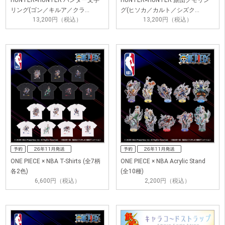
HUNTER×HUNTER ハンター文字
HUNTER×HUNTER 旅団クモリン
リング(ゴン／キルア／クラ…
グ(ヒソカ／カルト／シズク…
13,200円（税込）
13,200円（税込）
ONE PIECE × NBA T-Shirts (全7柄
ONE PIECE × NBA Acrylic Stand
各2色)
(全10種)
6,600円（税込）
2,200円（税込）