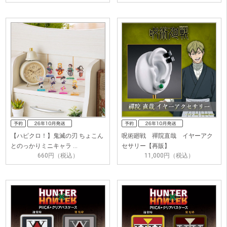
【ハピクロ！】鬼滅の刃 ちょこん
呪術廻戦 禪院直哉 イヤーアク
とのっかりミニキャラ …
セサリー【再販】
660円（税込）
11,000円（税込）