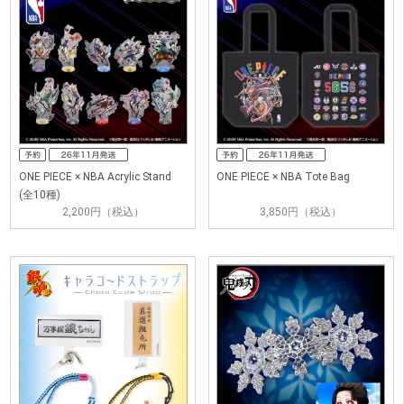
ONE PIECE × NBA Acrylic Stand
ONE PIECE × NBA Tote Bag
(全10種)
2,200円（税込）
3,850円（税込）