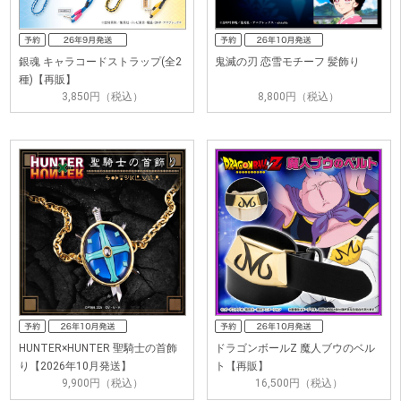
銀魂 キャラコードストラップ(全2
鬼滅の刃 恋雪モチーフ 髪飾り
種)【再販】
3,850円（税込）
8,800円（税込）
HUNTER×HUNTER 聖騎士の首飾
ドラゴンボールZ 魔人ブウのベル
り【2026年10月発送】
ト【再販】
9,900円（税込）
16,500円（税込）