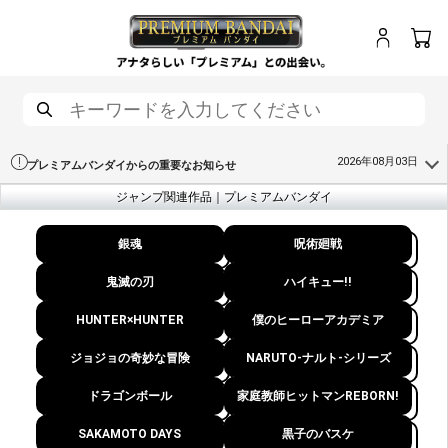
ログイン
カート
メニュー
検索
2026年08月03日
プレミアムバンダイからの重要なお知らせ
ジャンプ関連作品｜プレミアムバンダイ
銀魂
呪術廻戦
鬼滅の刃
ハイキュー!!
HUNTER×HUNTER
僕のヒーローアカデミア
ジョジョの奇妙な冒険
NARUTO-ナルト-シリーズ
ドラゴンボール
家庭教師ヒットマンREBORN!
SAKAMOTO DAYS
黒子のバスケ