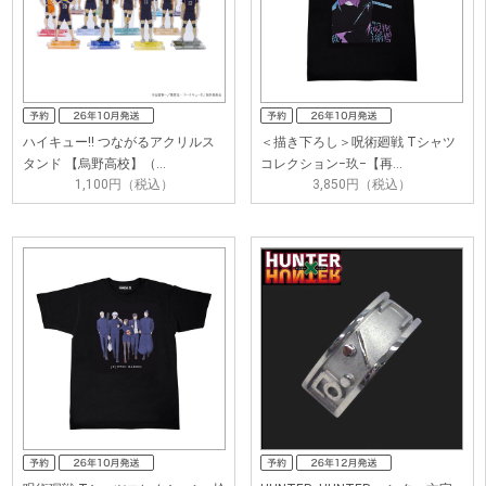
ハイキュー!! つながるアクリルス
＜描き下ろし＞呪術廻戦 Tシャツ
タンド 【烏野高校】（…
コレクション−玖−【再…
1,100円（税込）
3,850円（税込）