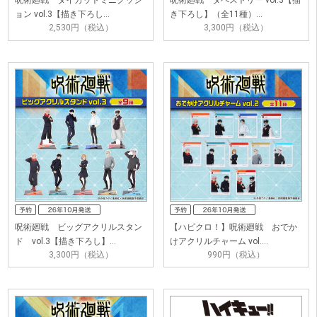
呪術廻戦 ダイカットミニクッシ
呪術廻戦 タペストリー vol.3【描
ョン vol.3【描き下ろし…
き下ろし】（全11種）…
2,530円（税込）
3,300円（税込）
呪術廻戦 ビッグアクリルスタン
【ハピクロ！】呪術廻戦 おでか
ド vol.3【描き下ろし】…
けアクリルチャーム vol.…
3,300円（税込）
990円（税込）