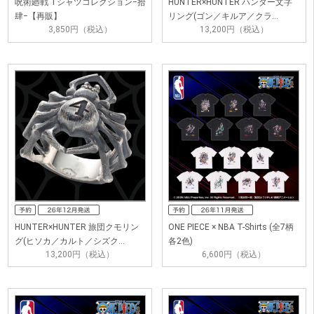
呪術廻戦 Tシャツコレクション−拾
HUNTER×HUNTER ハンター文字
肆−【再販】
リング(ゴン／キルア／クラ…
3,850円（税込）
13,200円（税込）
HUNTER×HUNTER 旅団クモリン
ONE PIECE × NBA T-Shirts (全7柄
グ(ヒソカ／カルト／シズク…
各2色)
13,200円（税込）
6,600円（税込）