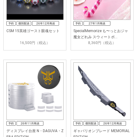
CSM 15英雄ゴースト眼魂セット
SpecialMemorize も〜っとおジャ
魔女どれみ スウィートポ…
16,500円（税込）
8,360円（税込）
ディスプレイ台座 N・DAGUVA・Z
ギャバリオンブレード MEMORIAL
EBA EDITION
EDITION