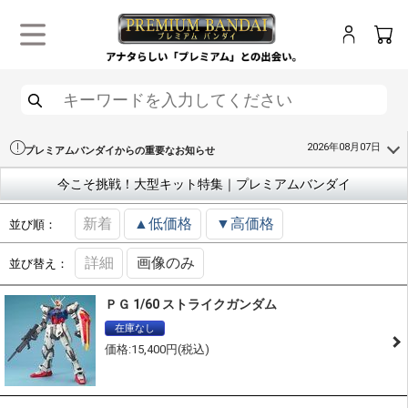
ログイン
カー
メニュー
検索
2026年08月07日
プレミアムバンダイからの重要なお知らせ
今こそ挑戦！大型キット特集｜プレミアムバンダイ
新着
▲低価格
▼高価格
並び順：
詳細
画像のみ
並び替え：
ＰＧ 1/60 ストライクガンダム
在庫なし
通常商品
15,400