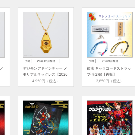
メ
デジモンアドベンチャー メ
銀魂 キャラコードストラッ
モリアルネックレス【2026
プ(全2種)【再販】
年12…
4,950円（税込）
3,850円（税込）