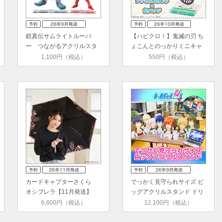
鎧真伝サムライトルーパ
【ハピクロ！】鬼滅の刃 ち
ー つながるアクリルスタ
ょこんとのっかりミニキャ
ンド（…
ラ …
1,100円（税込）
550円（税込）
カードキャプターさくら
でっかく見守られサイズ ビ
オシブレラ【11月発送】
ッグアクリルスタンド ドリ
フ…
6,600円（税込）
12,100円（税込）