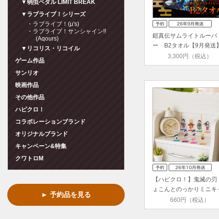
▼弱虫ペダル LIMIT BREAK
▼ラブライブ！シリーズ
・ラブライブ！(μ's)
・ラブライブ！サンシャイン!!
鎧真伝サムライトルーパ
(Aqours)
ー B2タオル【9月発送
▼リコリス・リコイル
3,300円（税込）
ゲーム作品
サンリオ
映画作品
その他作品
ハピクロ！
コラボレーションブランド
オリジナルブランド
キャンペーン&特集
クワトロM
【ハピクロ！】鬼滅の刃 
ょこんとのっかりミニキ
► 予約品を見る
ラ …
660円（税込）