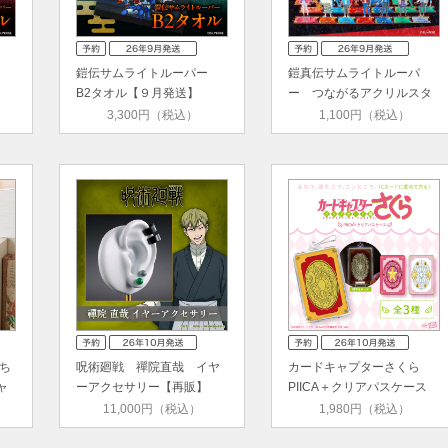
鎧伝サムライトルーパー
鎧真伝サムライトルーパ
】
B2タオル【９月発送】
ー つながるアクリルスタ
ンド【…
3,300円（税込）
1,100円（税込）
ち
呪術廻戦 禪院直哉 イヤ
カードキャプターさくら
ャ
ーアクセサリー【再販】
PIICA＋クリアパスケース
(全３…
11,000円（税込）
1,980円（税込）