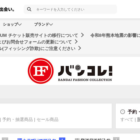
検索
ショップ
ブランド
MUSEUM チケット販売サイトの移行について
令和8年熊本地震の影響
およびお問合せフォームの更新について
(フィッシング詐欺)にご注意ください
予約
|
予約・抽選商品
|
セール商品
すべて
|