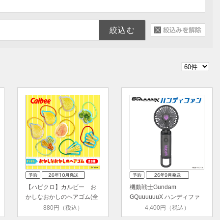
【ハピクロ】カルビー お
機動戦士Gundam
かしなおかしのヘアゴム(全
GQuuuuuuX ハンディファ
8種)…
ン ポメラニアン…
880円（税込）
4,400円（税込）