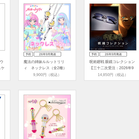
ウ
魔法の姉妹ルルットリリ
呪術廻戦 眼鏡コレクション
スケ
ィ ネックレス（全2種）
【三十二次受注：2026年9
【９月お…
月発…
9,900円（税込）
14,850円（税込）