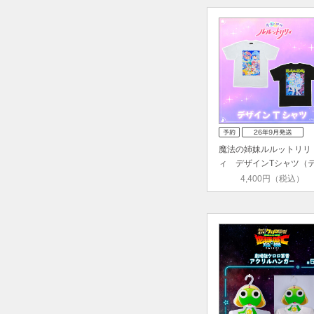
魔法の姉妹ルルットリリ
ィ デザインTシャツ（
ザー／…
4,400円（税込）