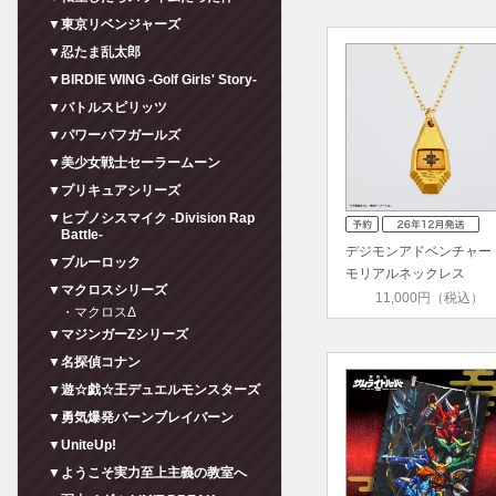
▼東京リベンジャーズ
▼忍たま乱太郎
▼BIRDIE WING -Golf Girls' Story-
▼バトルスピリッツ
▼パワーパフガールズ
▼美少女戦士セーラームーン
▼プリキュアシリーズ
▼ヒプノシスマイク -Division Rap
Battle-
デジモンアドベンチャー 
▼ブルーロック
モリアルネックレス
▼マクロスシリーズ
ver.1.5【…
11,000円（税込）
・マクロスΔ
▼マジンガーZシリーズ
▼名探偵コナン
▼遊☆戯☆王デュエルモンスターズ
▼勇気爆発バーンブレイバーン
▼UniteUp!
▼ようこそ実力至上主義の教室へ