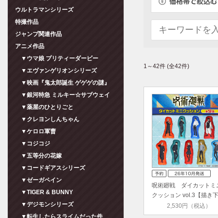
ウルトラマンシリーズ
特撮作品
ジャンプ関連作品
アニメ作品
▼ウマ娘 プリティーダービー
1～42件 (全42件)
▼エヴァンゲリオンシリーズ
▼映画『鬼太郎誕生 ゲゲゲの謎』
▼銀河特急 ミルキー☆サブウェイ
▼薬屋のひとりごと
▼クレヨンしんちゃん
▼ケロロ軍曹
▼コジコジ
▼五等分の花嫁
▼コードギアスシリーズ
▼ゼーガペイン
呪術廻戦 ダイカットミ
▼TIGER & BUNNY
クッション vol.3【描き
▼デジモンシリーズ
し…
2,530円（税込）
▼転生したらスライムだった件