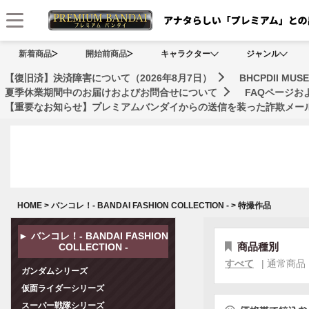
メニュー
新着商品
開始前商品
キャラクター
ジャンル
【復旧済】決済障害について（2026年8月7日）
BHCPDII 
夏季休業期間中のお届けおよびお問合せについて
FAQページ
【重要なお知らせ】プレミアムバンダイからの送信を装った詐欺メール
HOME
>
バンコレ！- BANDAI FASHION COLLECTION -
>
特撮作品
► バンコレ！- BANDAI FASHION
商品種別
COLLECTION -
すべて
|
通常商品
ガンダムシリーズ
仮面ライダーシリーズ
スーパー戦隊シリーズ