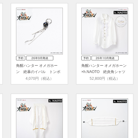
角醒ハンター オメガホー
角醒ハンター オメガホーン
ン 絶暴のイバル トンボ
×h.NAOTO 絶炎角シャツ
玉イヤ…
（ジ…
4,070円（税込）
52,800円（税込）