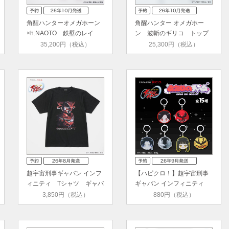
角醒ハンターオメガホーン
角醒ハンター オメガホー
×h.NAOTO 鉄壁のレイ
ン 波斬のギリコ トップ
ジ ダメ…
ス(ベ…
35,200円（税込）
25,300円（税込）
超宇宙刑事ギャバン インフ
【ハピクロ！】超宇宙刑事
ィニティ Tシャツ ギャバ
ギャバン インフィニティ
ン…
あた…
3,850円（税込）
880円（税込）