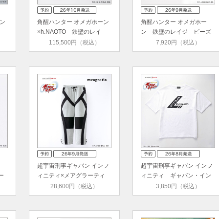
ン
角醒ハンター オメガホーン
角醒ハンター オメガホー
×h.NAOTO 鉄壁のレイ
ン 鉄壁のレイジ ビーズ
ジ シ…
ネック…
115,500円（税込）
7,920円（税込）
超宇宙刑事ギャバン インフ
超宇宙刑事ギャバン インフ
ー
ィニティ×メアグラーティ
ィニティ ギャバン・イン
ア …
フィ…
28,600円（税込）
3,850円（税込）