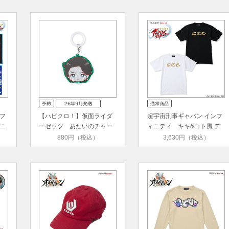
フ
【ハピクロ！】仮面ライダ
超宇宙刑事ギャバン インフ
ニ
ーゼッツ あたいのチャー
ィニティ キキ&コト風 デ
ム（…
ザ…
880円（税込）
3,630円（税込）