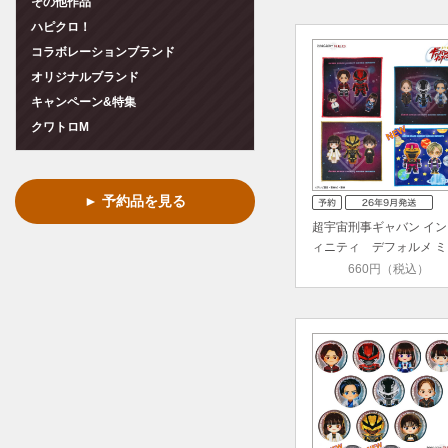
その他作品
ハピクロ！
コラボレーションブランド
オリジナルブランド
キャンペーン&特集
クワトロM
► 予約品を見る
超宇宙刑事ギャバン イン
ィニティ デフォルメ ミ
タ…
660円（税込）