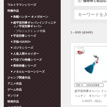
ウルトラマンシリーズ
特撮作品
▼角醒ハンター オメガホーン
▼超宇宙刑事ギャバンインフィニテ
ィ／宇宙刑事ギャバン
・プロジェクト レド学園
1～60件 (全94件)
▼宇宙刑事シリーズ
▼牙狼<GARO>
▼ゴジラシリーズ
▼人造人間キカイダー
▼円谷プロ特撮シリーズ
▼東映特撮シリーズ
▼メタルヒーローシリーズ
ジャンプ関連作品
アニメ作品
ゲーム作品
超宇宙刑事ギャバン イン
サンリオ
ィニティ ギャバン・ブ
ドー…
4,400円（税込）
映画作品