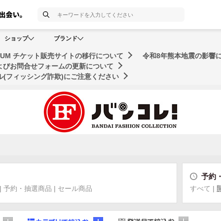
検索
ショップ
ブランド
MUSEUM チケット販売サイトの移行について
令和8年熊本地震の影響
およびお問合せフォームの更新について
(フィッシング詐欺)にご注意ください
予約
|
予約・抽選商品
|
セール商品
すべて
|