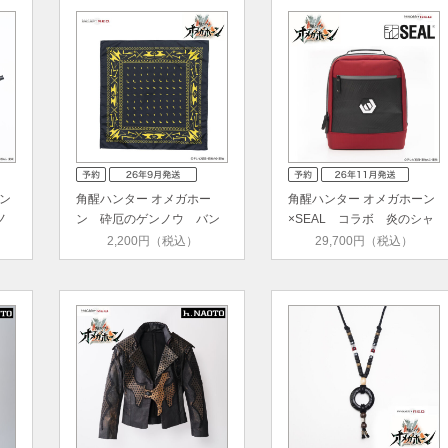
ン
角醒ハンター オメガホー
角醒ハンター オメガホーン
ノ
ン 砕厄のゲンノウ バン
×SEAL コラボ 炎のシャ
ダナ
ウト…
2,200円（税込）
29,700円（税込）