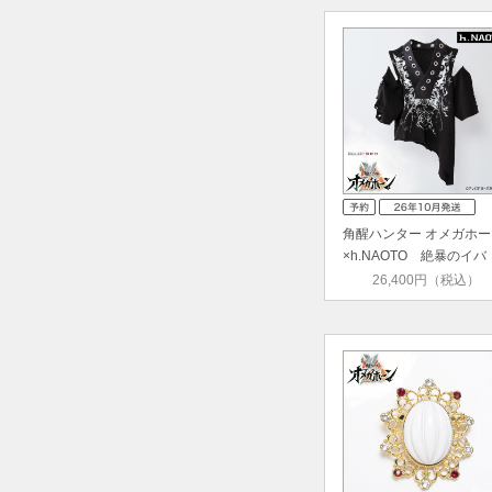
角醒ハンター オメガホー
×h.NAOTO 絶暴のイバ
ル イ…
26,400円（税込）