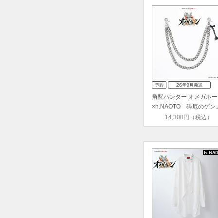
角醒ハンター オメガホー
×h.NAOTO 砕厄のゲン
ウ …
14,300円（税込）