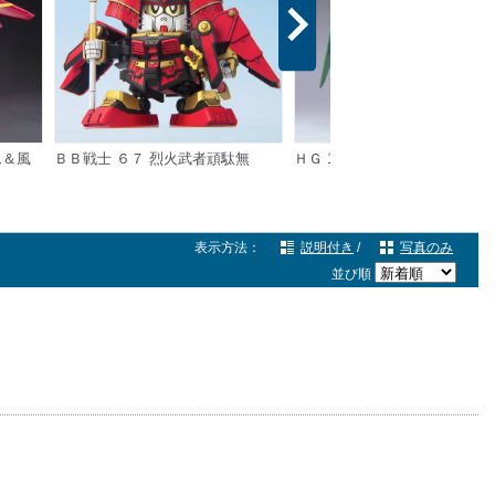
ム＆風
ＢＢ戦士 ６７ 烈火武者頑駄無
ＨＧ 1/144 ガンダムデュナメ
表示方法：
説明付き
/
写真のみ
並び順