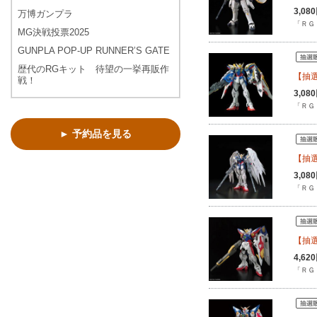
3,0
万博ガンプラ
「ＲＧ 
MG決戦投票2025
GUNPLA POP-UP RUNNER’S GATE
歴代のRGキット 待望の一挙再販作
【抽選
戦！
3,0
「ＲＧ
► 予約品を見る
【抽選
3,0
「ＲＧ 
【抽選
4,6
「ＲＧ