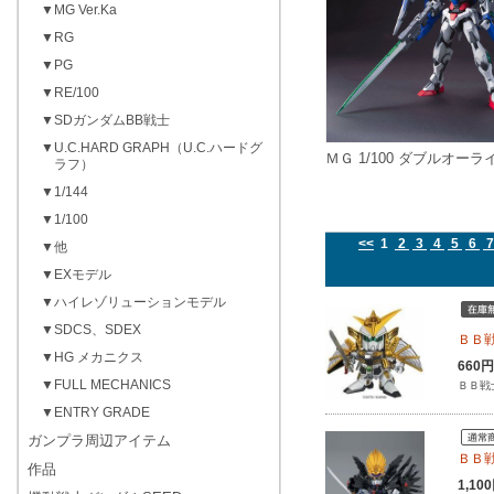
▼MG Ver.Ka
▼RG
▼PG
▼RE/100
▼SDガンダムBB戦士
▼U.C.HARD GRAPH（U.C.ハードグ
ＭＧ 1/100 ダブルオーラ
ラフ）
▼1/144
▼1/100
<<
1
2
3
4
5
6
▼他
▼EXモデル
▼ハイレゾリューションモデル
▼SDCS、SDEX
ＢＢ戦
▼HG メカニクス
660
▼FULL MECHANICS
ＢＢ戦
▼ENTRY GRADE
ガンプラ周辺アイテム
ＢＢ戦
作品
1,1