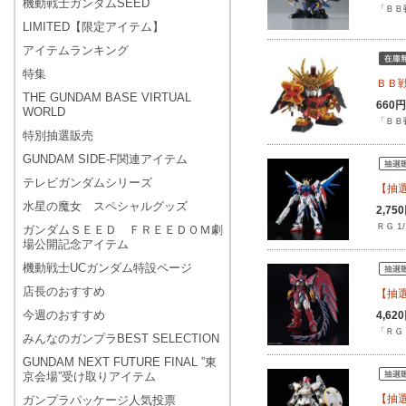
機動戦士ガンダムSEED
「ＢＢ
LIMITED【限定アイテム】
アイテムランキング
特集
ＢＢ
THE GUNDAM BASE VIRTUAL
660
WORLD
「ＢＢ
特別抽選販売
GUNDAM SIDE-F関連アイテム
テレビガンダムシリーズ
【抽選
水星の魔女 スペシャルグッズ
2,7
ＲＧ 1
ガンダムＳＥＥＤ ＦＲＥＥＤＯＭ劇
場公開記念アイテム
機動戦士UCガンダム特設ページ
店長のおすすめ
【抽選
今週のおすすめ
4,6
「ＲＧ
みんなのガンプラBEST SELECTION
GUNDAM NEXT FUTURE FINAL ”東
京会場”受け取りアイテム
【抽選
ガンプラパッケージ人気投票