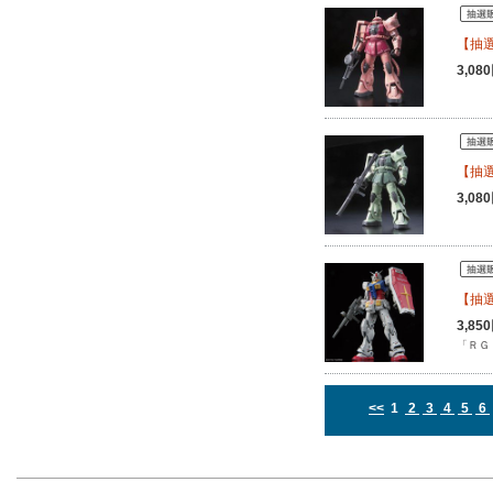
【抽選販
3,0
【抽選
3,0
【抽選販
3,8
「ＲＧ
<<
1
2
3
4
5
6