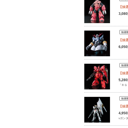
【抽選
3,0
【抽選
6,0
【抽選
5,2
「ＲＧ
【抽選
4,9
νガン