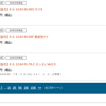
売】ＲＧ 1/144 MS-06S ザクII
80円（税込）
販売】ＲＧ 1/144 MS-06F 量産型ザク
80円（税込）
売】ＲＧ 1/144 RX-78-2 ガンダム Ver2.0
50円（税込）
 1/144 RX－７８－５ ガンダム Ｖｅｒ．２．０」が登場！
7
…
10
20
50
100
150
>>
（全159ページ）