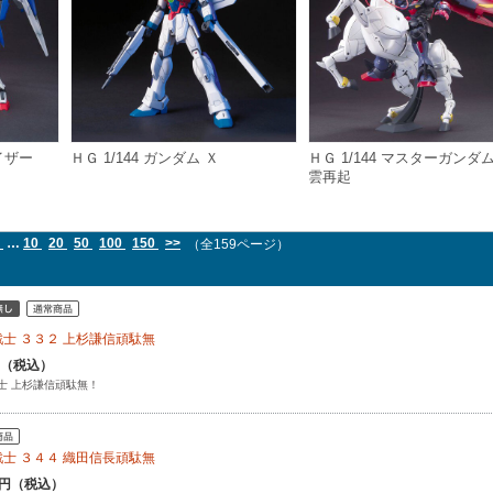
イザー
ＨＧ 1/144 ガンダム Ｘ
ＨＧ 1/144 マスターガンダ
雲再起
7
…
10
20
50
100
150
>>
（全159ページ）
士 ３３２ 上杉謙信頑駄無
円（税込）
士 上杉謙信頑駄無！
士 ３４４ 織田信長頑駄無
00円（税込）