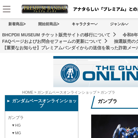
メニュー
新着商品
開始前商品
キャラクター
ジャンル
BHCPDII MUSEUM チケット販売サイトの移行について
令和8
FAQページおよびお問合せフォームの更新について
抽選販売の
【重要なお知らせ】プレミアムバンダイからの送信を装った詐欺メール
HOME
>
ガンダムベースオンラインショップ
>
ガンプラ
► ガンダムベースオンラインショッ
ガンプラ
プ
ガンプラ
▼HG
▼MG