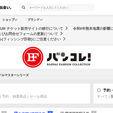
検索
ショップ
ブランド
MUSEUM チケット販売サイトの移行について
令和8年熊本地震の影響
およびお問合せフォームの更新について
(フィッシング詐欺)にご注意ください
ドルマスターシリーズ
予約
|
予約・抽選商品
|
セール商品
すべて
|