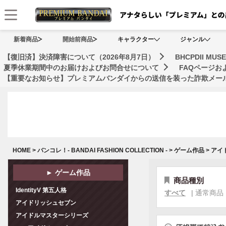
メニュー
新着商品
開始前商品
キャラクター
ジャンル
【復旧済】決済障害について（2026年8月7日）
BHCPDII 
夏季休業期間中のお届けおよびお問合せについて
FAQページ
【重要なお知らせ】プレミアムバンダイからの送信を装った詐欺メール
HOME
>
バンコレ！- BANDAI FASHION COLLECTION -
>
ゲーム作品
>
アイ
► ゲーム作品
商品種別
IdentityV 第五人格
すべて
|
通常商品
アイドリッシュセブン
アイドルマスターシリーズ