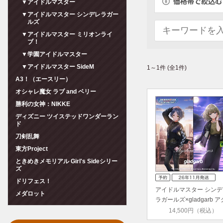
▼アイドルマスター
▼アイドルマスター シンデレラガー
ルズ
▼アイドルマスター ミリオンライ
ブ！
▼学園アイドルマスター
▼アイドルマスター SideM
1～1件 (全1件)
A3！（エースリー）
オシャレ魔女 ラブ and ベリー
勝利の女神：NIKKE
ディズニー ツイステッドワンダーラン
ド
刀剣乱舞
東方Project
ときめきメモリアル Girl's Sideシリー
ズ
ドリフェス！
アイドルマスター シンデ
メダロット
ラガールズ×gladgarb ア
リ…
14,500円（税込）